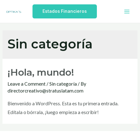
Skip
Estados Financieros
to
Mai
content
Men
Sin categoría
¡Hola, mundo!
Leave a Comment
/
Sin categoría
/ By
directorcreativo@stratuslatam.com
Bienvenido a WordPress. Esta es tu primera entrada.
Edítala o bórrala, ¡luego empieza a escribir!